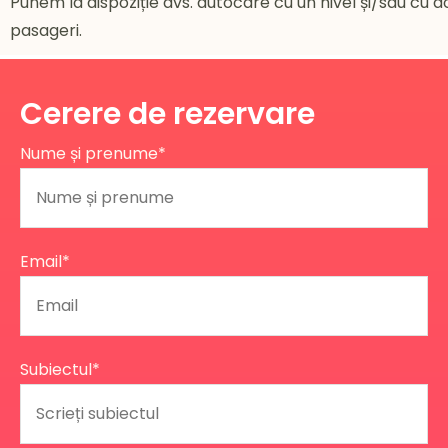
Punem la dispoziție dvs. autocare cu un nivel și/sau cu 
pasageri.
Cerere de rezervare
Nume și prenume*
Email*
Subiectul*